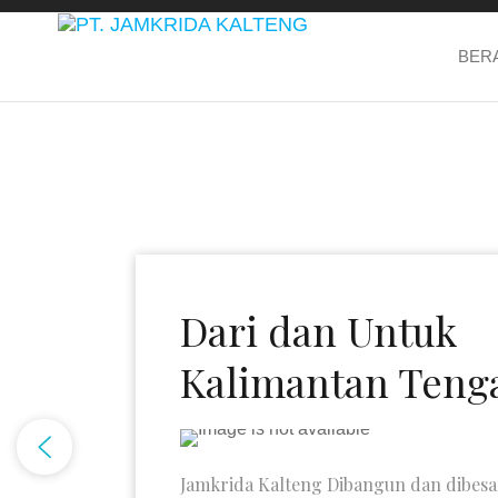
PT.
Dari dan
BER
Untuk
Jamkrida
Kalimantan
Kalteng
Tengah
Dari dan Untuk
Kalimantan Teng
Jamkrida Kalteng Dibangun dan dibes